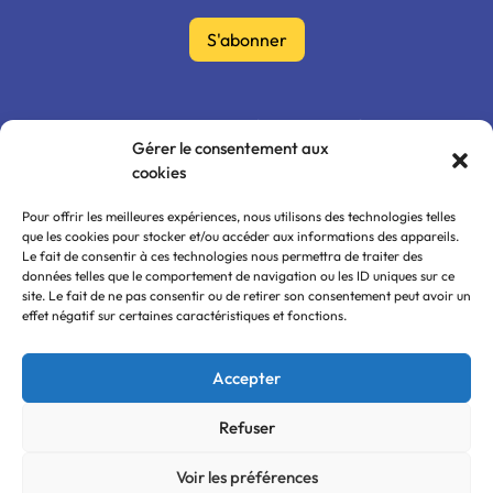
S'abonner
Mon compte
FAQ
0ù nous trouver ?
Gérer le consentement aux
cookies
Politique de confidentialité
CGU / CGV
Mentions légales
Pour offrir les meilleures expériences, nous utilisons des technologies telles
que les cookies pour stocker et/ou accéder aux informations des appareils.
Le fait de consentir à ces technologies nous permettra de traiter des
données telles que le comportement de navigation ou les ID uniques sur ce
site. Le fait de ne pas consentir ou de retirer son consentement peut avoir un
effet négatif sur certaines caractéristiques et fonctions.
Accepter
Refuser
© 2026 à fond! le magazine. All Rights Reserved.
Site réalisé par Thomas Michonneau
Voir les préférences