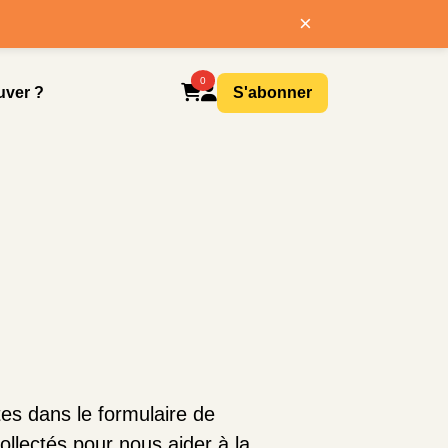
×
0
uver ?
S'abonner
es dans le formulaire de
ollectés pour nous aider à la