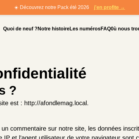
☀️ Découvrez notre Pack été 2026
j'en profite →
Quoi de neuf ?
Notre histoire
Les numéros
FAQ
0ù nous tro
nfidentialité
s ?
ite est : http://afondlemag.local.
un commentaire sur notre site, les données inscrit
IP et l’agent utilisateur de votre navigateur sont c