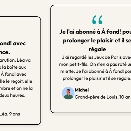
Je l'ai abonné à À fond! pour
prolonger le plaisir et il se
nd! avec
régale
e.
J'ai regardé les Jeux de Paris avec
tion, Léa va
mon petit-fils. On n'en a pas raté une
a boîte aux
miette. Je l'ai abonné à À fond! pour
 fond! avec
prolonger le plaisir et il se régale.
e reçoit, elle
e et on ne la
Michel
ux heures.
Grand-père de Louis, 10 ans
, 9 ans