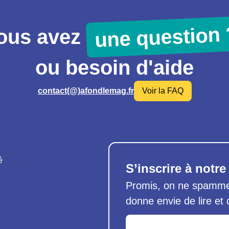
une question 
ous avez
ou besoin d'aide
contact(@)afondlemag.fr
Voir la FAQ
é
S’inscrire à notre
Promis, on ne spamme 
donne envie de lire et