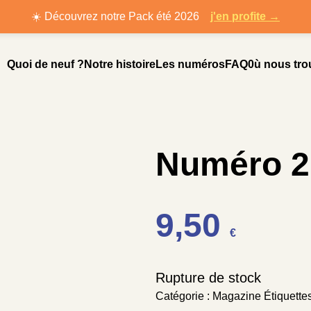
☀️ Découvrez notre Pack été 2026
j'en profite →
Quoi de neuf ?
Notre histoire
Les numéros
FAQ
0ù nous tro
Numéro 2
9,50
€
Rupture de stock
Catégorie :
Magazine
Étiquette