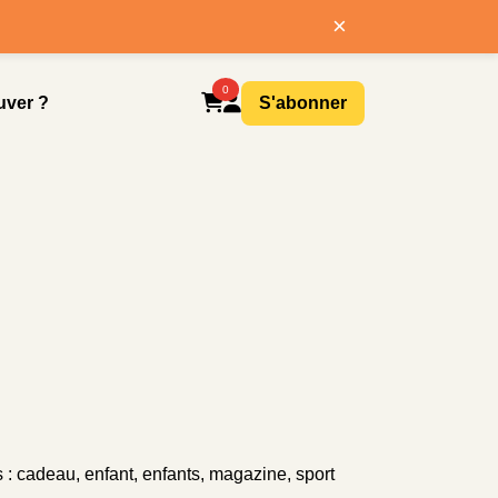
×
0
uver ?
S'abonner
s :
cadeau
,
enfant
,
enfants
,
magazine
,
sport