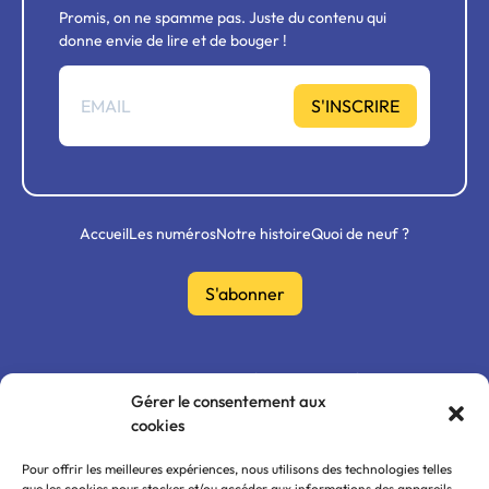
Promis, on ne spamme pas. Juste du contenu qui
donne envie de lire et de bouger !
S'INSCRIRE
Accueil
Les numéros
Notre histoire
Quoi de neuf ?
S'abonner
Mon compte
FAQ
0ù nous trouver ?
Gérer le consentement aux
cookies
Politique de confidentialité
CGU / CGV
Mentions légales
Pour offrir les meilleures expériences, nous utilisons des technologies telles
que les cookies pour stocker et/ou accéder aux informations des appareils.